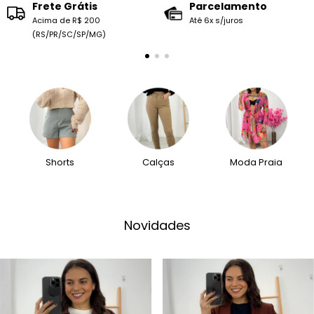
Frete Grátis
Parcelamento
Acima de R$ 200
Até 6x s/juros
(RS/PR/SC/SP/MG)
Croppeds
Vestidos
Shorts
Novidades