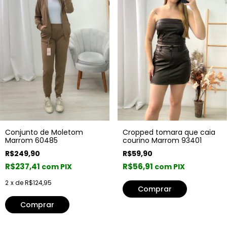
Cropped tomara que caia
Conjunto de Moletom
courino Marrom 93401
Marrom 60485
R$59,90
R$249,90
R$56,91
R$237,41
com PIX
com PIX
2
x de
R$124,95
Comprar
Comprar