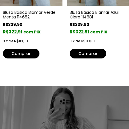
Blusa Básica Biamar Verde
Blusa Básica Biamar Azul
Menta 114682
Claro 114681
R$339,90
R$339,90
R$322,91
R$322,91
com PIX
com PIX
3
x de
R$113,30
3
x de
R$113,30