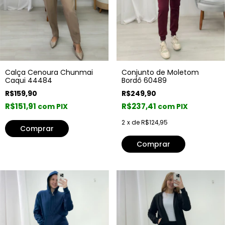
Conjunto de Moletom
Calça Cenoura Chunmai
Bordô 60489
Caqui 44484
R$249,90
R$159,90
R$237,41
R$151,91
com PIX
com PIX
2
x de
R$124,95
Comprar
Comprar