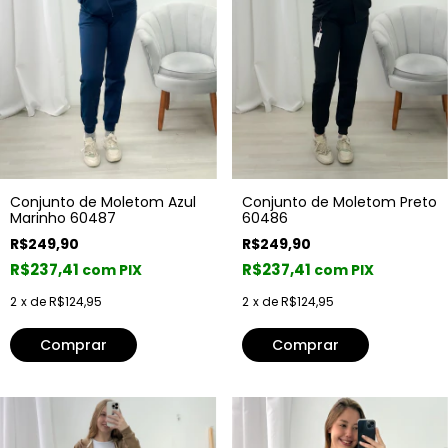
Conjunto de Moletom Azul
Conjunto de Moletom Preto
Marinho 60487
60486
R$249,90
R$249,90
R$237,41
R$237,41
com PIX
com PIX
2
x de
R$124,95
2
x de
R$124,95
Comprar
Comprar