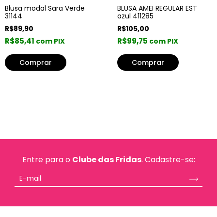
Blusa modal Sara Verde
BLUSA AMEI REGULAR EST
31144
azul 411285
R$89,90
R$105,00
R$85,41
R$99,75
com PIX
com PIX
Comprar
Entre para o
Clube das Fridas
. Cadastre-se: