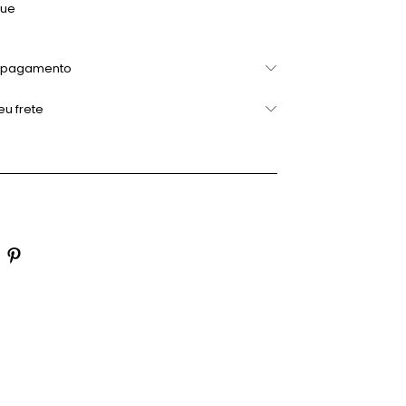
que
 pagamento
eu frete