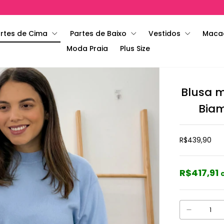
rtes de Cima
Partes de Baixo
Vestidos
Maca
Moda Praia
Plus Size
Blusa m
Biam
R$439,90
R$417,91