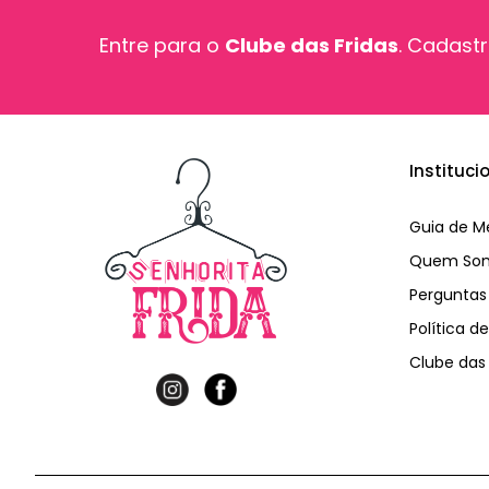
Entre para o
Clube das Fridas
. Cadastr
Instituci
Guia de M
Quem So
Perguntas
Política d
Clube das 