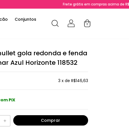
Frete grátis em compras acima de R$ 200 para R
cão
Conjuntos
0
ullet gola redonda e fenda
ar Azul Horizonte 118532
3
x de
R$146,63
com PIX