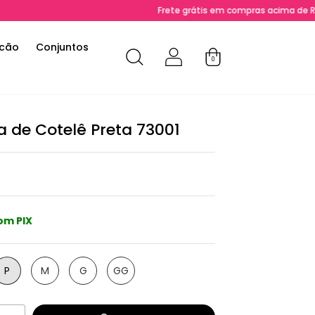
Frete grátis em compras acima de R$ 200 para 
cão
Conjuntos
0
a de Cotelê Preta 73001
om PIX
P
M
G
GG