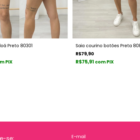
Eloá Preto 80301
Saia courino botões Preta 80
R$79,90
R$75,91
m PIX
com PIX
e-se: