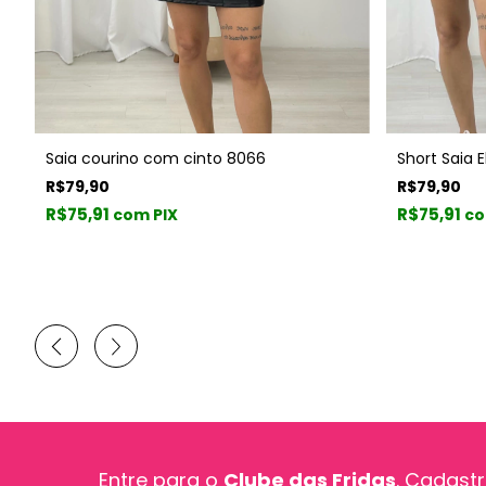
Short Saia 
Saia courino com cinto 8066
R$79,90
R$79,90
R$75,91
R$75,91
co
com PIX
Entre para o
Clube das Fridas
. Cadastr