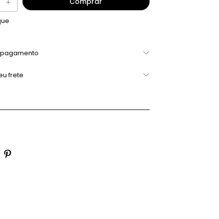
que
 pagamento
eu frete