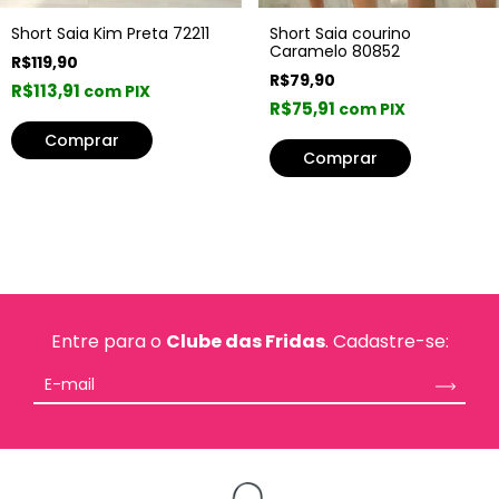
Short Saia Kim Preta 72211
Short Saia courino
Caramelo 80852
R$119,90
R$79,90
R$113,91
com PIX
R$75,91
com PIX
Comprar
Comprar
Entre para o
Clube das Fridas
. Cadastre-se: