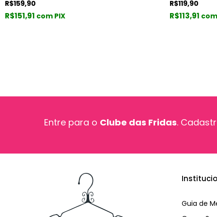
R$159,90
R$119,90
R$151,91
R$113,91
com PIX
com
Entre para o
Clube das Fridas
. Cadastr
Instituci
Guia de M