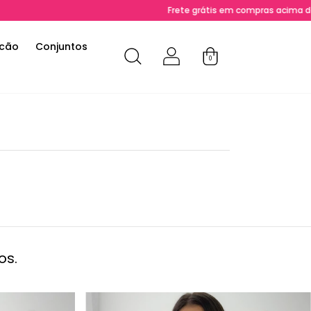
Frete grátis em compras acima de R$ 200
cão
Conjuntos
0
os.