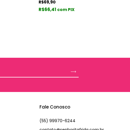
R$69,90
R$66,41
com PIX
Fale Conosco
(55) 99970-6244
contato@senhoritafrida.com.br