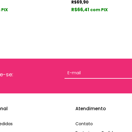
R$69,90
R$66,41
com PIX
 PIX
e-se:
onal
Atendimento
edidas
Contato